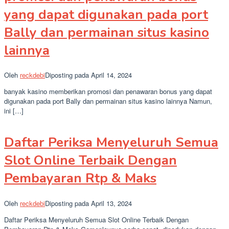
yang dapat digunakan pada port
Bally dan permainan situs kasino
lainnya
Oleh
reckdebi
Diposting pada
April 14, 2024
banyak kasino memberikan promosi dan penawaran bonus yang dapat
digunakan pada port Bally dan permainan situs kasino lainnya Namun,
ini […]
Daftar Periksa Menyeluruh Semua
Slot Online Terbaik Dengan
Pembayaran Rtp & Maks
Oleh
reckdebi
Diposting pada
April 13, 2024
Daftar Periksa Menyeluruh Semua Slot Online Terbaik Dengan