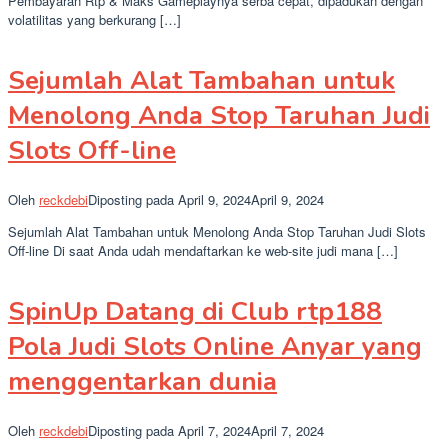
Pembayaran Rtp & Maks Gameplaynya serba cepat, dipadukan dengan
volatilitas yang berkurang […]
Sejumlah Alat Tambahan untuk
Menolong Anda Stop Taruhan Judi
Slots Off-line
Oleh
reckdebi
Diposting pada
April 9, 2024
April 9, 2024
Sejumlah Alat Tambahan untuk Menolong Anda Stop Taruhan Judi Slots
Off-line Di saat Anda udah mendaftarkan ke web-site judi mana […]
SpinUp Datang di Club rtp188
Pola Judi Slots Online Anyar yang
menggentarkan dunia
Oleh
reckdebi
Diposting pada
April 7, 2024
April 7, 2024