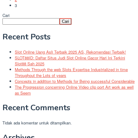
3
Cari
Cari
Recent Posts
Slot Online Uang Asli Terbaik 2025 AS, Rekomendasi Terbaik!
SLOT88ID: Daftar Situs Judi Slot Online Gacor Hari Ini Terkini
Slot88 Sah 2025
Methods Through the web Slots Expertise Industrialized in time
Throughout the Lots of years
Concepts in addition to Methods for Being successful Considerable
The Progression concerning Online Video clip port Art work as well
as Seem
Recent Comments
Tidak ada komentar untuk ditampilkan.
Archives