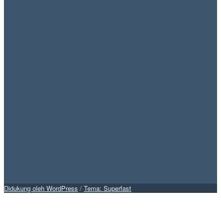
Didukung oleh WordPress
/
Tema: Superfast