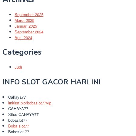
September 2025
Maret 2025
Januari 2025
September 2024
April 2024
Categories
Judi
INFO SLOT GACOR HARI INI
Cahaya77
linklist.bio/bobaslot77vip
CAHAYA77
Situs CAHAYA77
bobaslot77
Boba slot77
Bobaslot 77